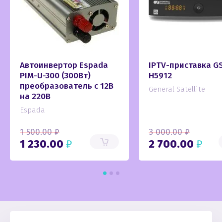
Автоинвертор Espada
IPTV-приставка G
PIM-U-300 (300Вт)
H5912
преобразователь с 12В
General Satellite
на 220В
Espada
1 500.00
₽
3 000.00
₽
1 230.00
₽
2 700.00
₽