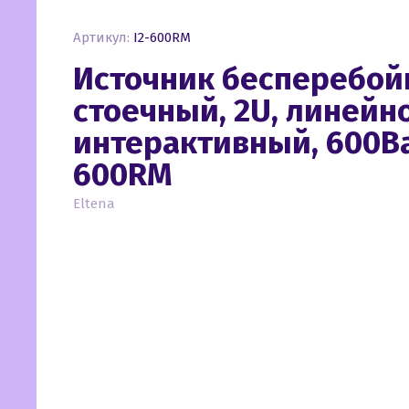
Артикул:
I2-600RM
Источник бесперебой
стоечный, 2U, линейн
интерактивный, 600Ва
600RM
Eltena