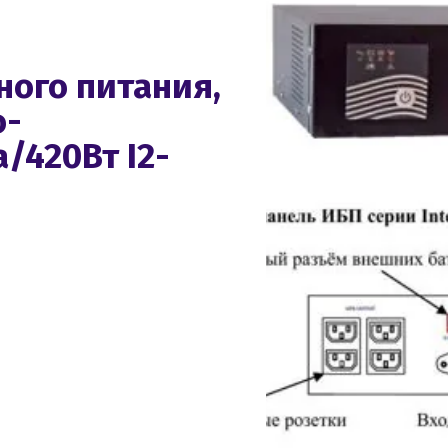
ного питания,
о-
/420Вт I2-