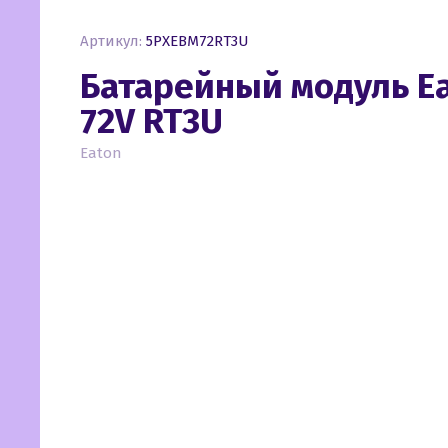
Артикул:
5PXEBM72RT3U
Батарейный модуль Ea
72V RT3U
Eaton